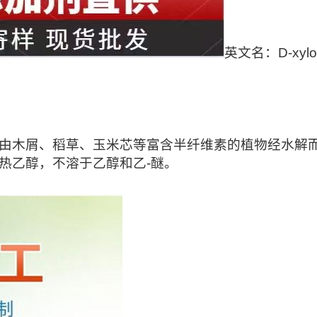
英文名：D-xylo
由木屑、稻草、玉米芯等富含半纤维素的植物经水解
和热乙醇，不溶于乙醇和乙-醚。