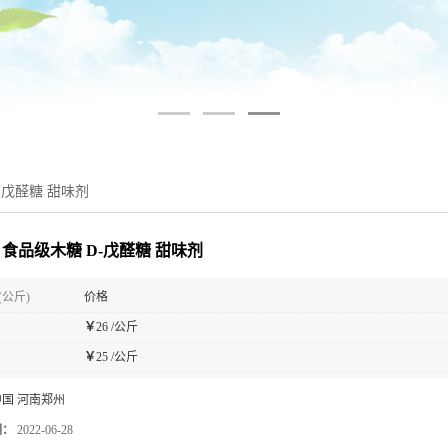
-戊醛糖 甜味剂
 食品级木糖 D-戊醛糖 甜味剂
(公斤)
价格
￥
26 /公斤
￥
25 /公斤
中国 河南郑州
期：
2022-06-28