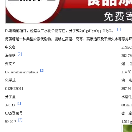
[1]
D-吡喃葡糖苷，经常以二水化合物存在，分子式为C
H
O
·2H
O。
12
22
11
2
海藻糖是一种典型应激代谢物，能够在高温、高寒、高渗透压及干燥失水等恶劣
中文名
EINE
[2]
海藻糖
202-73
外文名
熔 点
[2]
D-Trehalose anhydrous
214 ℃
化学式
沸 点
C12H22O11
397.76
分子量
水溶性
[1]
378.33
68.9g
CAS登录号
密 度
[2]
99-20-7
1.512 