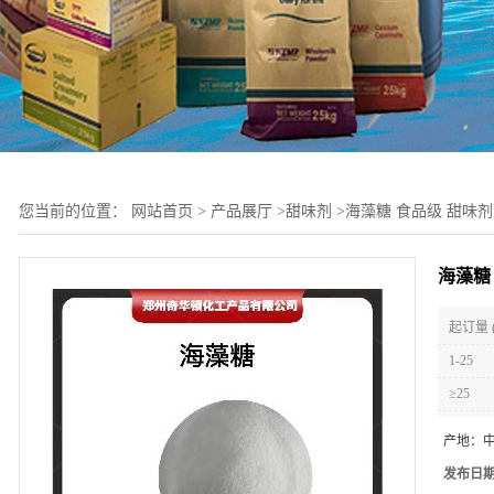
您当前的位置：
网站首页
>
产品展厅
>
甜味剂
>
海藻糖 食品级 甜味剂
海藻糖
起订量 
1-25
≥25
产地：
发布日