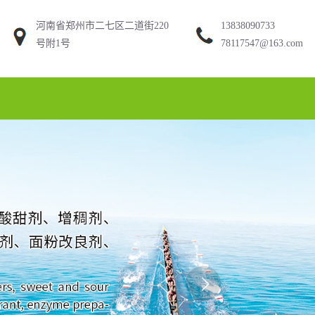
河南省郑州市二七区二道街220
13838090733
号附1号
78117547@163.com