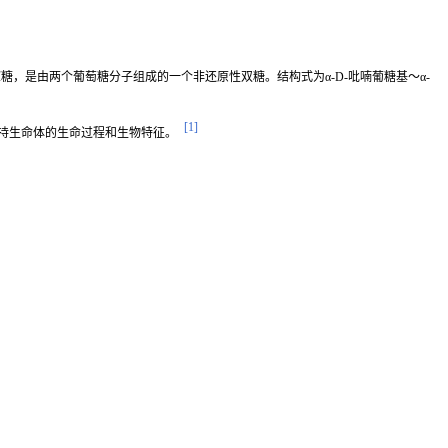
糖，是由两个葡萄糖分子组成的一个非还原性双糖。结构式为α-D-吡喃葡糖基～α-
[1]
持生命体的生命过程和生物特征。