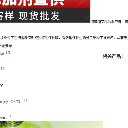
海藻糖又称为漏芦糖、蕈
环境条件下在细胞表面形成独特的保护膜，有效地保护生物分子结构不被破坏，从而维
CS登录号
[2]
9-6
相关产品：
[2]
 ℃
[1]
/100g水（25℃）
[1]
g/cm3