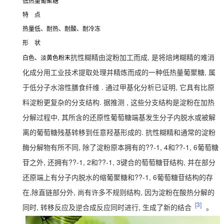
低热量葡聚糖
特 点
热量低、耐热、耐酸、耐冷冻
形 状
抗性糊精由淀粉加工而成, 是将焙烤糊精的难消
白色、淡黄色粉末
化成分用工业技术提取处理并精炼而成的一种低热量葡聚糖, 属
于低分子水溶性膳食纤维 . 通过甲基化分析已证明, 它具有比原
料淀粉更复杂的分支结构. 据推测 , 这些分支结构是淀粉在加热
分解过程中, 其所含的还原性葡萄糖端基发生分子内脱水或被解
离的葡萄糖残基转移到任意羟基形成的. 抗性糊精和通常的淀粉
酶分解物有所不同, 除了淀粉原本拥有的??-1, 4和??-1, 6葡萄糖
苷之外, 还拥有??-1, 2和??-1, 3键合的萄萄糖苷结构, 并在部分
还原端上有分子内脱水的缩葡聚糖和??-1, 6葡萄糖苷结构的存
在,除直链部分外, 尚有许多不规则结构, 因为淀粉在酸热分解的
[3]
同时, 转移反应及逆合成反应同时进行, 生成了新的结合
。