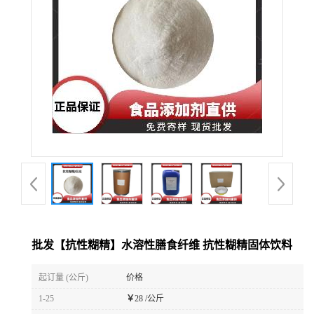
批发【抗性糊精】水溶性膳食纤维 抗性糊精固体饮料
起订量 (公斤)
价格
1-25
￥
28 /公斤