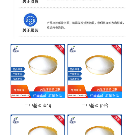
二甲基砜 直销
二甲基砜 价格