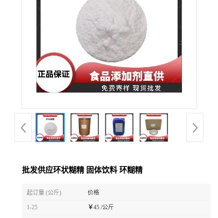
批发供应环状糊精 固体饮料 环糊精
起订量 (公斤)
价格
1-25
￥
45 /公斤