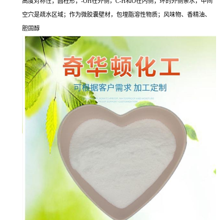
高度对称性；圆柱形；-OH在外侧，C-H和O在内侧；环的外侧亲水，中间
空穴是疏水区域；作为微胶囊壁材，包埋脂溶性物质；风味物、香精油、
胆固醇