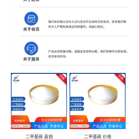
二甲基砜 直销
二甲基砜 价格