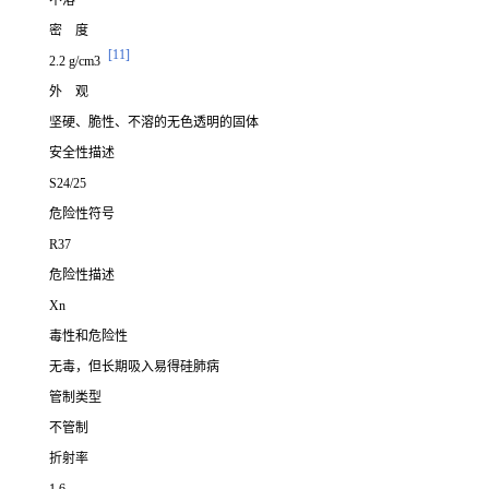
不溶
密 度
[11]
2.2 g/cm3
外 观
坚硬、脆性、不溶的无色透明的固体
安全性描述
S24/25
危险性符号
R37
危险性描述
Xn
毒性和危险性
无毒，但长期吸入易得硅肺病
管制类型
不管制
折射率