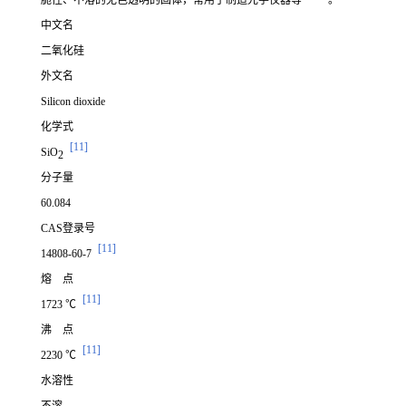
脆性、不溶的无色透明的固体，常用于制造光学仪器等
。
中文名
二氧化硅
外文名
Silicon dioxide
化学式
[11]
SiO
2
分子量
60.084
CAS登录号
[11]
14808-60-7
熔 点
[11]
1723 ℃
沸 点
[11]
2230 ℃
水溶性