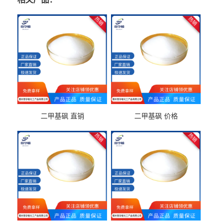
二甲基砜 直销
二甲基砜 价格