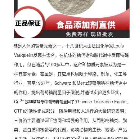
是人体的微量元素之一，十八世纪末由法国化学家Louis
铬
Vauquelin发现并命名，在机体的糖代谢和脂代谢中发挥特殊
作用。但在随后的100多年中，这种矿物质元素被认为是一
种有害元素，甚至是，其应用也局限于印染、制革、化工等
行业。直至1957年，Schwarz 和Mertz观察到铬在糖代谢中
的作用，提出葡萄糖耐量因子假说,并通过实验逐步证实，
3+
Cr
是
中
(Glucose Tolerance Factor,
啤酒酵母
葡萄糖耐量因子
GTF)的活性组成部分。随后用鼠和人进行的大量研究表明：
三价铬主要通过GTF协同和增强的作用，从而影响糖类、脂
类、蛋白质和核酸等的代谢，影响动物的生长、繁殖、产品
3+
品质及、抗病能力，并认为铬(Cr
)是人和动物机体的微量