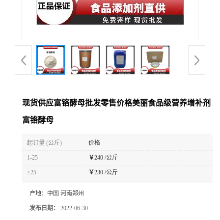
现货供应富铬酵母批发零售价格美丽食品级营养增补剂
富铬酵母
起订量 (公斤)
价格
1-25
￥
240 /公斤
≥25
￥
230 /公斤
产地：
中国 河南郑州
发布日期：
2022-06-30