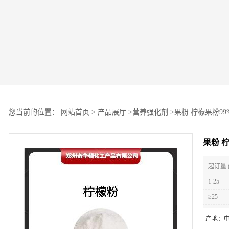
您当前的位置：
网站首页
>
产品展厅
>
营养强化剂
>
果粉 柠檬果粉9
果粉 
起订量 
1-25
≥25
产地：