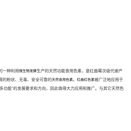
的一种利用
生产的天然功能食用色素，是红曲霉次级代谢产
微生物发酵
得的粉状、无毒、安全可靠的
。
被广泛地应用于
天然食用色素
红曲红色素
、多功能”的发展要求和方向，因此值得大力应用和推广。与其它天然色