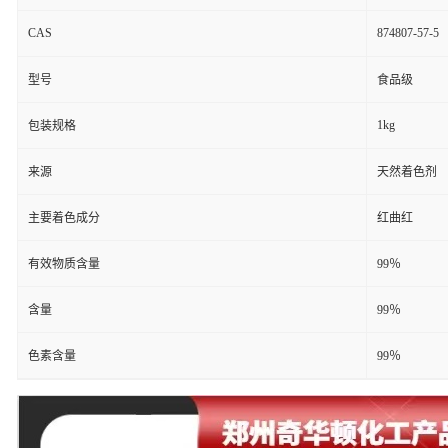
CAS
874807-57-5
型号
食品级
1kg
包装规格
来源
天然着色剂
主要着色成分
红曲红
有效物质含量
99％
含量
99％
色素含量
99％