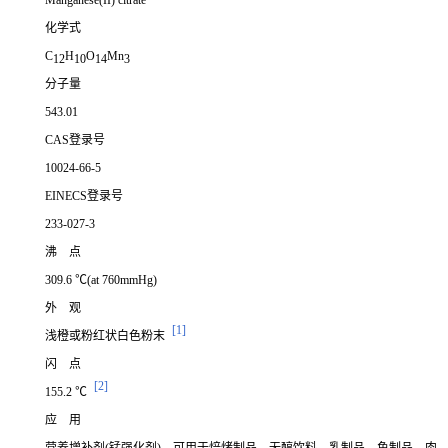
Manganese(II) citrate
化学式
C
H
O
Mn
12
10
14
3
分子量
543.01
CAS登录号
10024-66-5
EINECS登录号
233-027-3
沸 点
309.6 ℃(at 760mmHg)
外 观
[1]
浅橙或粉红状白色粉末
闪 点
[2]
155.2 ℃
应 用