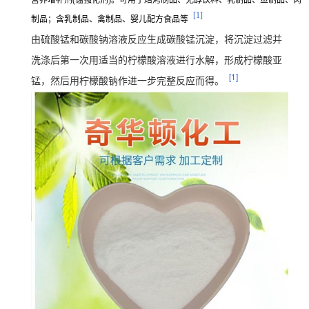
营养增补剂(锰强化剂)。可用于焙烤制品、无醇饮料、乳制品、鱼制品、肉
[1]
制品；含乳制品、禽制品、婴儿配方食品等
由
硫酸锰
和
碳酸钠
溶液反应生成
碳酸锰
沉淀，将沉淀过滤并
洗涤后第一次用适当的
柠檬酸
溶液进行水解，形成柠檬酸亚
[1]
锰，然后用
柠檬酸钠
作进一步完整反应而得。