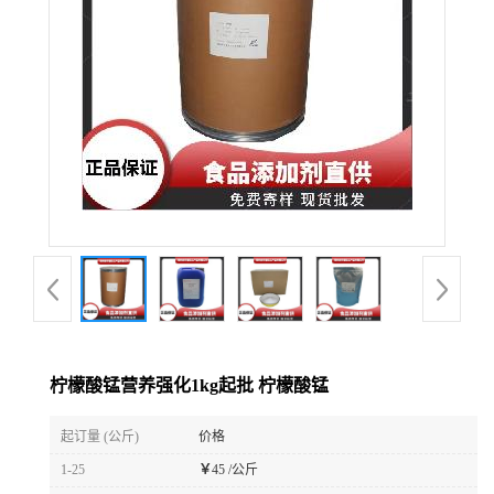
柠檬酸锰营养强化1kg起批 柠檬酸锰
起订量 (公斤)
价格
1-25
￥
45 /公斤