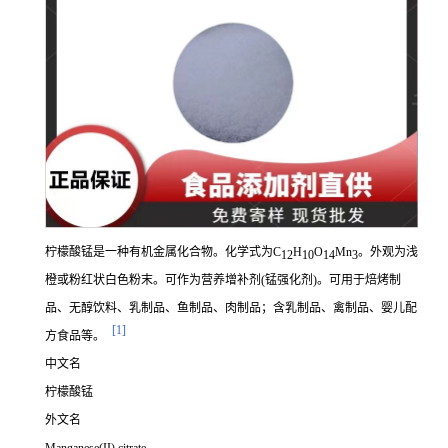
柠檬酸锰是一种有机金属化合物。化学式为C
H
O
Mn
。
外观为浅
12
10
14
3
橙或粉红状白色粉末。可作为营养增补剂(锰强化剂)。可用于焙烤制
品、无醇饮料、乳制品、鱼制品、肉制品；含乳制品、禽制品、婴儿配
[1]
方食品等。
中文名
柠檬酸锰
外文名