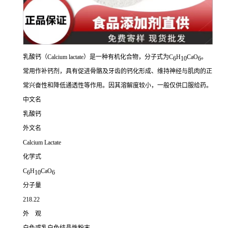
乳酸钙（Calcium lactate）是一种有机化合物，分子式为C
H
CaO
。
6
10
6
常用作补钙剂，具有促进骨骼及牙齿的钙化形成、维持神经与肌肉的正
常兴奋性和降低通透性等作用。因其溶解度较小，一般仅供口服给药。
中文名
乳酸钙
外文名
Calcium Lactate
化学式
C
H
CaO
6
10
6
分子量
218.22
外 观