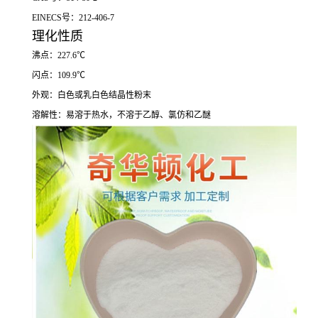
EINECS号：212-406-7
理化性质
沸点：227.6℃
闪点：109.9℃
外观：白色或乳白色结晶性粉末
溶解性：易溶于热水，不溶于乙醇、氯仿和乙醚