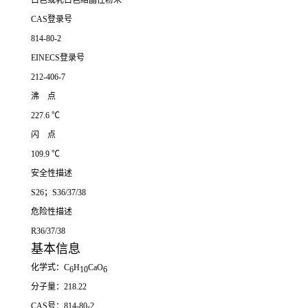
白色或乳白色结晶性粉末
CAS登录号
814-80-2
EINECS登录号
212-406-7
沸 点
227.6 ℃
闪 点
109.9 ℃
安全性描述
S26；S36/37/38
危险性描述
R36/37/38
基本信息
化学式：C
H
CaO
6
10
6
分子量：218.22
CAS号：814-80-2