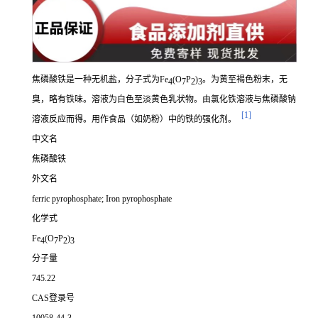
焦磷酸铁是一种无机盐，分子式为Fe
(O
P
)
。为黄至褐色粉末，无
4
7
2
3
臭，略有铁味。溶液为白色至淡黄色乳状物。由氯化铁溶液与焦磷酸钠
[1]
溶液反应而得。用作食品（如奶粉）中的铁的强化剂。
中文名
焦磷酸铁
外文名
ferric pyrophosphate; Iron pyrophosphate
化学式
Fe
(O
P
)
4
7
2
3
分子量
745.22
CAS登录号