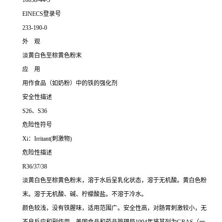
10058-44-3
EINECS登录号
233-190-0
外 观
淡黄白色至棕黄色粉末
应 用
用作食品（如奶粉）中的铁的强化剂
安全性描述
S26、S36
危险性符号
Xi：Irritant(刺激物)
危险性描述
R36/37/38
淡黄白色至棕黄色粉末，溶于水后呈乳化状态，溶于无机酸。黄白色粉
末。溶于无机酸、碱、柠檬酸盐。不溶于冷水。
颜色较浅，没有铁腥味，适用范围广。安全性高，对肠胃刺激较小，无