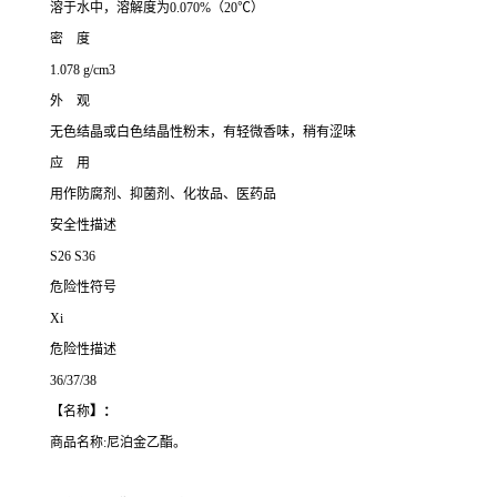
溶于水中，溶解度为0.070%（20℃）
密 度
1.078 g/cm3
外 观
无色结晶或白色结晶性粉末，有轻微香味，稍有涩味
应 用
用作防腐剂、抑菌剂、化妆品、医药品
安全性描述
S26 S36
危险性符号
Xi
危险性描述
36/37/38
【名称
】：
商品名称:尼泊金乙酯。