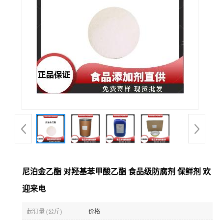
尼泊金乙酯 对羟基苯甲酸乙酯 食品级防腐剂 保鲜剂 欢
迎来电
起订量 (公斤)
价格