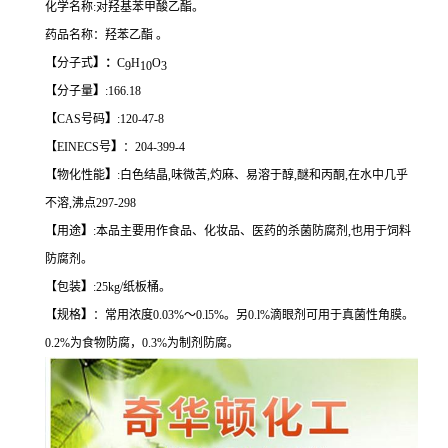
化学名称:对羟基苯甲酸乙酯。
药品名称：羟苯乙酯 。
【分子式
】：
C
H
O
9
10
3
【分子量
】
:166.18
【CAS号码
】
:120-47-8
【EINECS号
】
：204-399-4
【物化性能
】
:白色结晶,味微苦,灼麻、易溶于醇,醚和丙酮,在水中几乎
不溶,沸点297-298
【用途
】
:本品主要用作食品、化妆品、医药的杀菌防腐剂,也用于饲料
防腐剂。
【包装
】
:25kg/纸板桶。
【规格
】
：常用浓度0.03%～0.l5%。另0.l%滴眼剂可用于真菌性角膜。
0.2%为食物防腐，0.3%为制剂防腐。