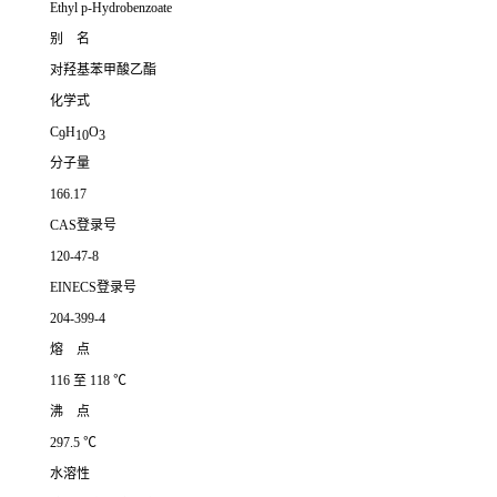
Ethyl p-Hydrobenzoate
别 名
对羟基苯甲酸乙酯
化学式
C
H
O
9
10
3
分子量
166.17
CAS登录号
120-47-8
EINECS登录号
204-399-4
熔 点
116 至 118 ℃
沸 点
297.5 ℃
水溶性