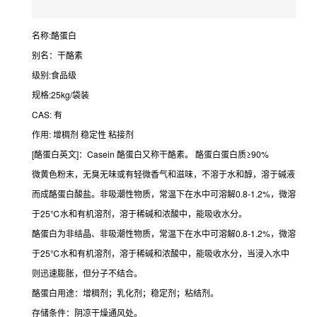
名称:酪蛋白
别名：干酪素
级别:食品级
规格:25kg/袋装
CAS: 有
作用: 增稠剂 稳定性 粘接剂
[酪蛋白英文]：Casein 酪蛋白又称干酪素。 酪蛋白蛋白质≥90%
微黄色粉末，无臭无味或有轻微香气和滋味，不溶于水和醇，溶于碱液
而成酪蛋白酸盐。非吸潮性物质，常温下在水中可溶解0.8-1.2%，微溶
于25℃水和有机溶剂，溶于稀碱和浓酸中，能吸收水分。
酪蛋白为非结晶、非吸潮性物质，常温下在水中可溶解0.8-1.2%，微溶
于25℃水和有机溶剂，溶于稀碱和浓酸中，能吸收水分，当浸入水中
则迅速膨胀，但分子不结合。
酪蛋白用途：增稠剂；乳化剂；稳定剂；粘结剂。
存储条件：阴凉干燥通风处。