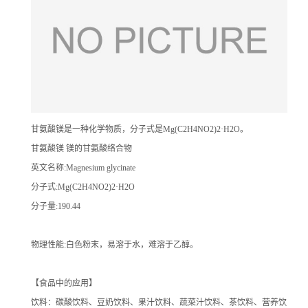
甘氨酸镁是一种化学物质，分子式是Mg(C2H4NO2)2·H2O。
甘氨酸镁 镁的甘氨酸络合物
英文名称:Magnesium glycinate
分子式:Mg(C2H4NO2)2·H2O
分子量:190.44
物理性能:白色粉末，易溶于水，难溶于乙醇。
【食品中的应用】
饮料：碳酸饮料、豆奶饮料、果汁饮料、蔬菜汁饮料、茶饮料、营养饮