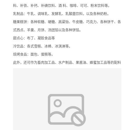
料、补铁、补钙、补碘饮料、酒 料、咖啡、可可、粉末饮料等。
乳制品：牛乳、调味乳、发酵乳、乳酸菌饮料，以及各种奶粉。
糖果糕饼：各种软糖、硬糖、高粱饴、牛皮糖、巧克力、各种饼干、各
式西点、羊羹、月饼、汤团馅以及各种饼馅。
甜点心：布丁、凝胶食品等
冷饮品：各式雪糕、冰棒、冰淇淋等。
焙烤食品：面包、蛋糕等。
此外，还可作为畜肉加工品、水产制品、果酱油、蜂蜜加工品等的配料