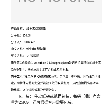
产品名称： 维生素C磷酸酯
分子量：253.08
分子式：C6H6O9P
中文名称： 维生素C磷酸酯
英文名称： VC磷酸酯
维生素C磷酸酯(L-Ascorbate-2-Monophosphate)是饲料行业理想的维生素
C类添加剂，特别适用于水产养殖业及畜牧业。
由维生素C经高效催化磷酸酯化而成。高含量、细粒度，对高温高压稳
定，动物体内游离完全并能被有效的吸收利用，从而直接提高存活率、
增重率、增加饲料效率及经济效益。
包 装： 牛皮纸袋或纸桶包装，每袋（桶）净含
量为25KG，还可根据客户需要包装。