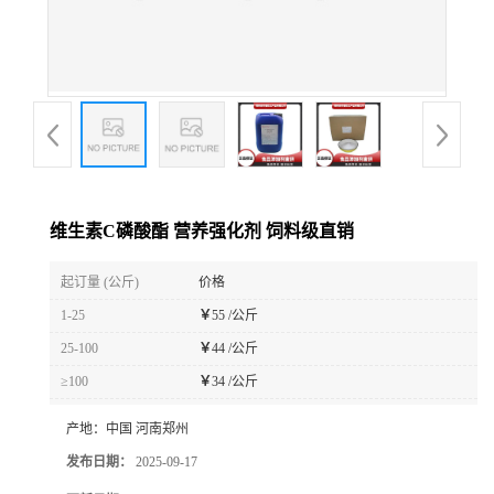
维生素C磷酸酯 营养强化剂 饲料级直销
起订量 (公斤)
价格
1-25
￥
55 /公斤
25-100
￥
44 /公斤
≥100
￥
34 /公斤
产地：
中国 河南郑州
发布日期：
2025-09-17