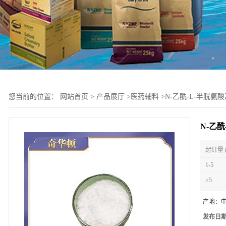
您当前的位置：
网站首页
>
产品展厅
>
医药辅料
>
N-乙酰-L-半胱氨酸乙
N-乙酰
起订量 
1-5
≥5
产地：
发布日