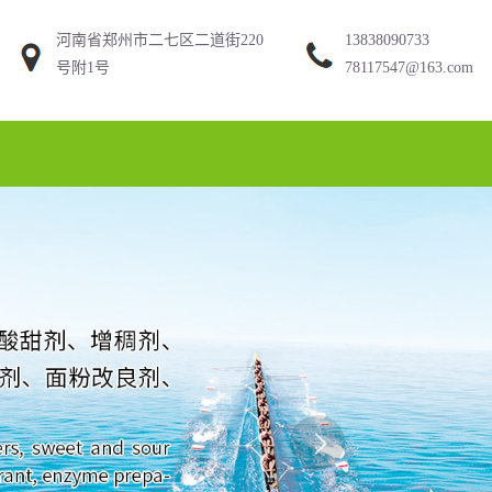
河南省郑州市二七区二道街220
13838090733
号附1号
78117547@163.com