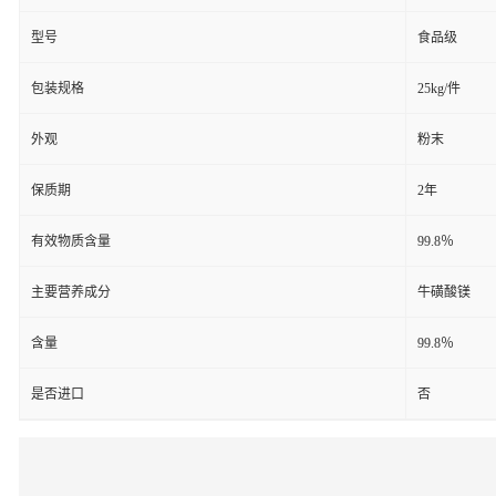
型号
食品级
包装规格
25kg/件
外观
粉末
保质期
2年
有效物质含量
99.8％
主要营养成分
牛磺酸镁
含量
99.8％
是否进口
否