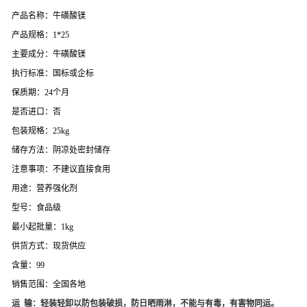
产品名称：牛磺酸镁
产品规格：1*25
主要成分：牛磺酸镁
执行标准：国标或企标
保质期：24个月
是否进口：否
包装规格：25kg
储存方法：阴凉处密封储存
注意事项：不建议直接食用
用途：营养强化剂
型号：食品级
最小起批量：1kg
供货方式：现货供应
含量：99
销售范围：全国各地
运 输：轻装轻卸以防包装破损，防日晒雨淋，不能与有毒，有害物同运。