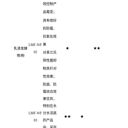
效控制产
品霉变；
具有很好
的防霉、
抗氧化效
果
LMF-WF
★
★
★
乳清发酵
02
对革兰氏
物/粉
阴性菌抑
制具针对
性效果；
防腐、防
霉综合效
果优异，
特别在水
LMF-WF
分水活高
★
★
★
03
的产品
中，呈现