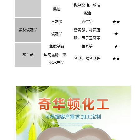
配制酱油、酿造
酱油
酱油
再制蛋
卤蛋等
★
★
蛋及蛋制品
蛋黄酪、松花蛋
蛋制品
★
肠、玉子豆腐等
鱼糜制品
鱼丸等
★
水产品
鱼肉灌肠、熏、
鱼肠、鳕鱼肠等
★
★
烤水产品