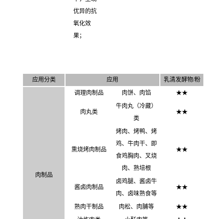
优异的抗
氧化效
果；
应用分类
应用
乳清发酵物/粉
调理肉制品
肉饼、肉馅
★
★
牛肉丸（冷藏）
肉丸类
★
★
类
烤肉、烤鸭、烤
鸡
、
牛肉干
、
即
熏烧烤肉制品
★
★
食鸡胸肉
、
叉烧
肉
、
熟培根
肉制品
卤鸡腿
、酱卤牛
酱卤肉制品
★
★
肉、卤味熟食等
熟肉干制品
肉松
、肉脯等
★
★