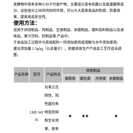
发酵物中具有多种小分子代谢产物，主要成分是有机酸以及氨基酸等成
分。这些组分之间共同协同作用，可以大大提高食品的防腐、防霉效
果，提高食品安全性。
使用方法：
适用于烘焙制品、肉制品、豆类制品、米面制品、酱料馅料制品以及调
味品、果汁饮料、奶制品等 产品中；
于食品加工过程中与其他配料一同添加使用或溶解与水中添加使用；
建议添加量 1-5g/kg（以总量计），依据具体生产产品及工艺作适当调
整。
烘焙制品
产品名称
型号
产品特点
蛋糕类
面包类
月饼类
米面制品
对革兰氏
阴性、阳
性菌均有
明显的抑
LMF-WF
★
★
★
★
01
制生长效
果，能有