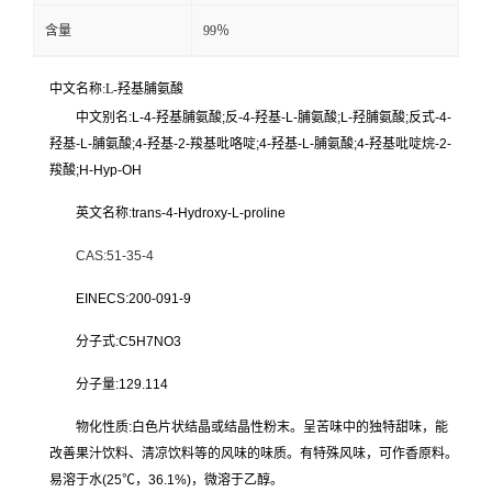
含量
99％
中文名称:L-羟基脯氨酸
中文别名:L-4-羟基脯氨酸;反-4-羟基-
L-脯氨酸
;L-
羟脯氨酸
;反式-4-
羟基-L-脯氨酸;4-羟基-2-羧基
吡咯
啶;4-羟基-L-脯氨酸;
4-羟基吡啶
烷-2-
羧酸;H-Hyp-OH
英文名称:trans-4-Hydroxy-L-proline
CAS:51-35-4
EINECS:200-091-9
分子式:C5H7NO3
分子量:129.114
物化性质:白色片状结晶或结晶性粉末。呈苦味中的独特甜味，能
改善
果汁饮料
、清凉饮料等的风味的味质。有特殊风味，可作香原料。
易溶于水(25℃，36.1%)，微溶于乙醇。