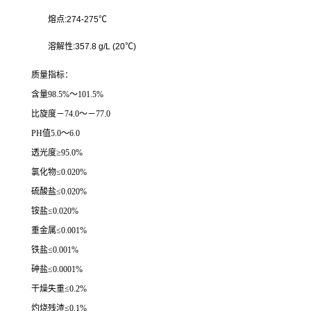
熔点:274-275℃
溶解性:357.8 g/L (20℃)
质量指标：
含量98.5%～101.5%
比旋度－74.0～－77.0
PH值5.0～6.0
透光度≥95.0%
氯化物≤0.020%
硫酸盐≤0.020%
铵盐≤0.020%
重金属≤0.001%
铁盐≤0.001%
砷盐≤0.0001%
干燥失重≤0.2%
灼烧残渣≤0.1%