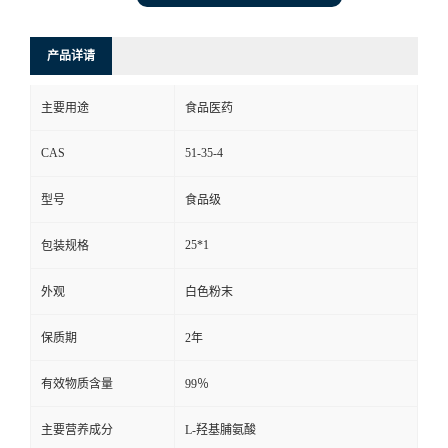
产品详请
主要用途
食品医药
CAS
51-35-4
型号
食品级
25*1
包装规格
外观
白色粉末
保质期
2年
有效物质含量
99％
主要营养成分
L-羟基脯氨酸