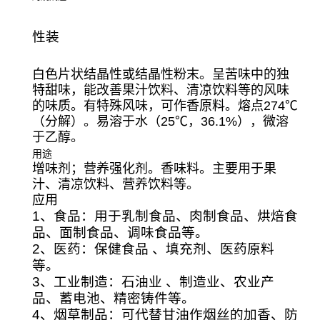
性装
白色片状结晶性或结晶性粉末。呈苦味中的独
特甜味，能改善果汁饮料、清凉饮料等的风味
的味质。有特殊风味，可作香原料。熔点274℃
（分解）。易溶于水（25℃，36.1%），微溶
于乙醇。
用途
增味剂；营养强化剂。香味料。主要用于果
汁、清凉饮料、营养饮料等。
应用
1、食品：用于乳制食品、肉制食品、烘焙食
品、面制食品、调味食品等。
2、医药：保健食品 、填充剂、医药原料
等。
3、工业制造：石油业 、制造业、农业产
品、蓄电池、精密铸件等。
4、烟草制品：可代替甘油作烟丝的加香、防