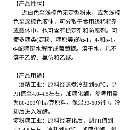
【产品性状】
近白色至浅棕色无定型粉末，或为浅棕
色至深棕色液体，可分散于食用级稀释剂
或载体中，也可含有稳定剂和防腐剂。可
使多糖类(淀粉、糖原等)的α-1，4-和α-1，
6-配糖键水解而成葡萄糖。溶于水，几不
溶于乙醇、氯仿和乙醚。
【产品用途】
酒精工业：原料经蒸煮冷却到60℃，调
PH值至4.0-4.5左右，加糖化酶，参考用量
为80-200单位/克原料，保温30-60分钟，冷
却后进入发酵。
淀粉糖工业：原料经液化后，调
PH值到
4.0-4.5左右，冷却到60℃，加糖化酶，参