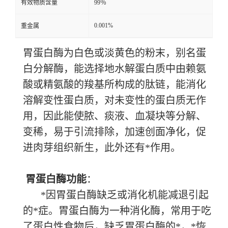
有效物质含量
99％
0.001%
重金属
胃蛋白酶
为白色或淡黄色的粉末，别名蛋
白分解酶，能选择地水解蛋白质中由赖氨
酸或精氨酸的羧基所构成的肽链，能消化
溶解变性蛋白质，对未变性的蛋白质无作
用，因此能使脓、痰液、血凝块等分解、
变稀，易于引流排除，加速创面净化，促
进肉芽组织新生，此外还有*作用。
胃蛋白酶功能
：
*因胃蛋白酶缺乏或消化机能减退引起
的*症。胃蛋白酶为一种消化酶，常用于吃
了蛋白性食物后，缺乏胃蛋白酶的*，*恢