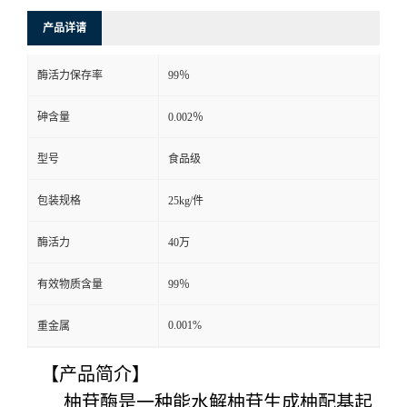
产品详请
酶活力保存率
99％
砷含量
0.002％
型号
食品级
包装规格
25kg/件
酶活力
40万
有效物质含量
99％
0.001%
重金属
【产品简介】
柚苷酶是一种能水解柚苷生成柚配基起