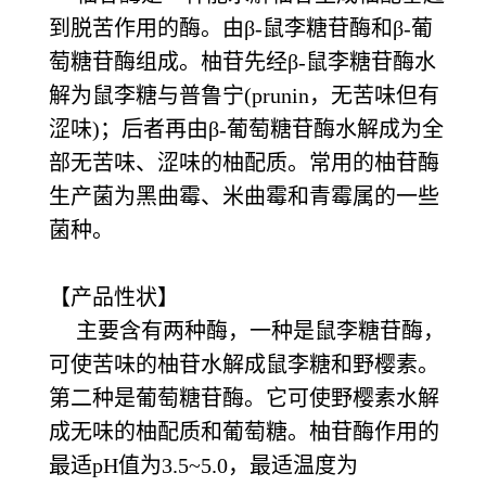
到脱苦作用的酶。由β-鼠李糖苷酶和β-葡
萄糖苷酶组成。柚苷先经β-鼠李糖苷酶水
解为鼠李糖与普鲁宁(prunin，无苦味但有
涩味)；后者再由β-葡萄糖苷酶水解成为全
部无苦味、涩味的柚配质。常用的柚苷酶
生产菌为黑曲霉、米曲霉和青霉属的一些
菌种。
【产品性状】
主要含有两种酶，一种是鼠李糖苷酶，
可使苦味的柚苷水解成鼠李糖和野樱素。
第二种是葡萄糖苷酶。它可使野樱素水解
成无味的柚配质和葡萄糖。柚苷酶作用的
最适pH值为3.5~5.0，最适温度为