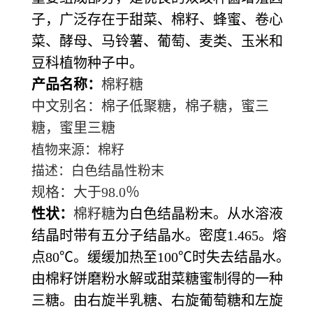
子，广泛存在于甜菜、棉籽、蜂蜜、卷心
菜、酵母、马铃薯、葡萄、麦类、玉米和
豆科植物种子中。
产品名称：
棉籽糖
中文别名：棉子低聚糖，棉子糖，蜜三
糖，蜜里三糖
植物来源：棉籽
描述：白色结晶性粉末
规格：大于
98.0％
性状：
棉籽糖
为白色结晶粉末。从水溶液
结晶时带有五分子结晶水。密度
1.465
。熔
点
80℃。缓缓加热至100℃时失去结晶水。
由棉籽饼磨粉水解或甜菜糖蜜制得的一种
三糖。由右旋半乳糖、右旋葡萄糖和左旋