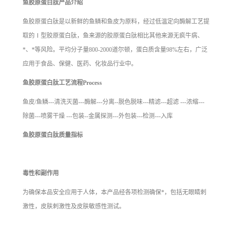
鱼胶原蛋白肽产品介绍
鱼胶原蛋白肽是以新鲜的鱼鳞和鱼皮为原料，经过低温定向酶解工艺提
取的Ⅰ型胶原蛋白肽，鱼来源的胶原蛋白肽相比其他来源无疯牛病、
*、*等风险。平均分子量800-2000道尔顿，蛋白质含量98%左右，广泛
应用于食品、保健、医药、化妆品行业中。
鱼胶原蛋白肽工艺流程Process
鱼皮/鱼鳞---清洗灭菌---酶解---分离--脱色脱味---精滤---超滤 ---浓缩---
除菌---喷雾干燥 ---包装--金属探测---外包装---检测---入库
鱼胶原蛋白肽质量指标
毒性和副作用
为确保本品安全应用于人体，本产品经各项检测确保*，包括无眼睛刺
激性，皮肤刺激性及皮肤敏感性测试。