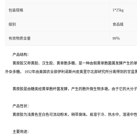
1*25kg
包装规格
级别
食品级
有效物质含量
99％
产品结构：
黄原胶又称黄胶、汉生胶，黄单胞多糖，是一种由假黄单胞菌属发酵产生的单
外杂多糖。 1952年由美国农业部伊利诺斯州皮奥里尔北部研究所分离得到的甘
黄原胶是由糖类经黄单胞杆菌发酵，产生的胞外微生物多塘。由于它的大分
产品性状：
黄原胶为浅黄色至白色可流动粉末，稍带臭味。易溶于冷、热水中，溶液中
主要用途：