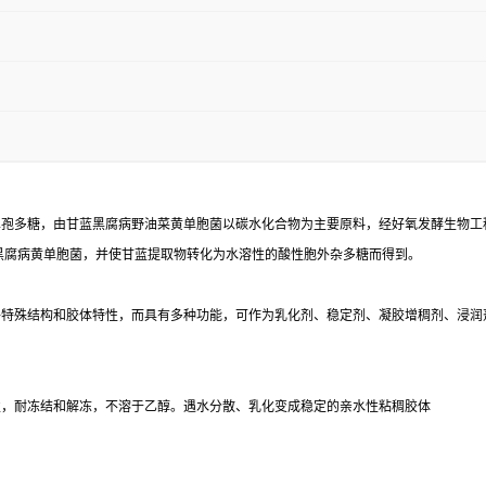
孢多糖，由甘蓝黑腐病野油菜黄单胞菌以碳水化合物为主要原料，经好氧发酵生物工程技
蓝黑腐病黄单胞菌，并使甘蓝提取物转化为水溶性的酸性胞外杂多糖而得到。
子特殊结构和胶体特性，而具有多种功能，可作为乳化剂、稳定剂、凝胶增稠剂、浸润
性，耐冻结和解冻，不溶于乙醇。遇水分散、乳化变成稳定的亲水性粘稠胶体