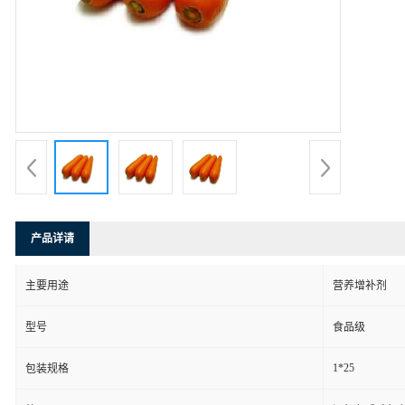
产品详请
主要用途
营养增补剂
型号
食品级
1*25
包装规格