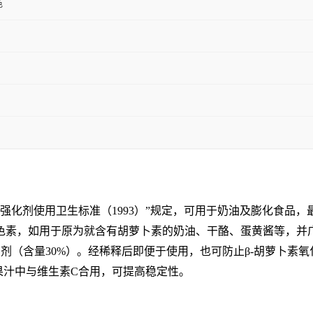
色
剂使用卫生标准（1993）”规定，可用于奶油及膨化食品，最大使用
油系色素，如用于原为就含有胡萝卜素的奶油、干酪、蛋黄酱等，
（含量30%）。经稀释后即便于使用，也可防止β-胡萝卜素氧
在果汁中与维生素C合用，可提高稳定性。