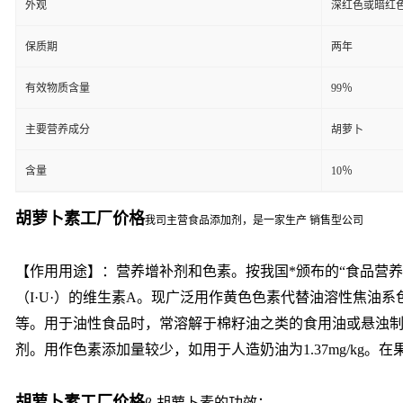
外观
深红色或暗红
保质期
两年
有效物质含量
99％
主要营养成分
胡萝卜
含量
10％
胡萝卜素工厂价格
我司主营食品添加剂，是一家生产 销售型公司
【作用用途】：营养增补剂和色素。按我国*颁布的“食品营养强化
（I·U·）的维生素A。现广泛用作黄色色素代替油溶性焦
等。用于油性食品时，常溶解于棉籽油之类的食用油或悬浊制剂
剂。用作色素添加量较少，如用于人造奶油为1.37mg/kg。
胡萝卜素工厂价格
β-胡萝卜素的功效：