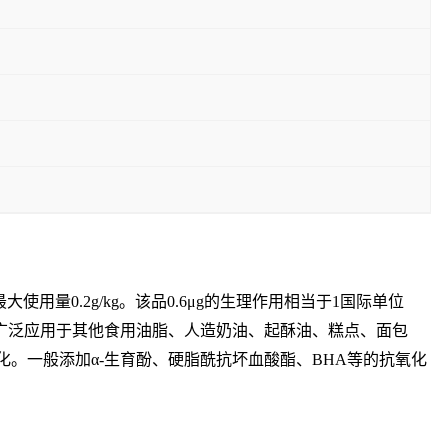
量0.2g/kg。该品0.6μg的生理作用相当于1国际单位
并广泛应用于其他食用油脂、人造奶油、起酥油、糕点、面包
化。一般添加α-生育酚、硬脂酰抗坏血酸酯、BHA等的抗氧化