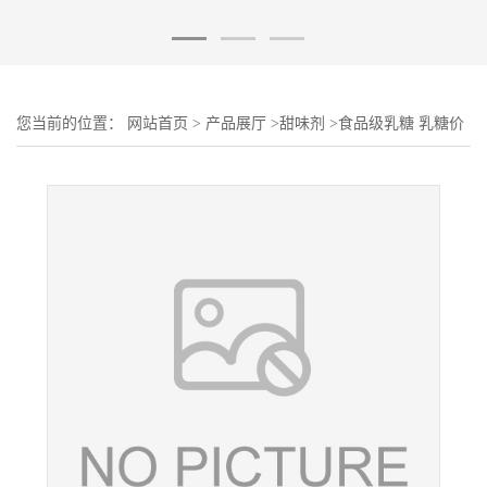
您当前的位置：
网站首页
>
产品展厅
>
甜味剂
>
食品级乳糖 乳糖价
格