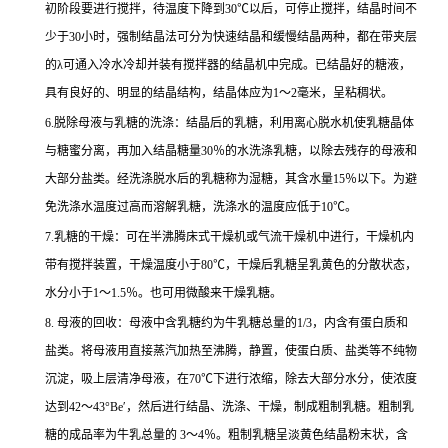
初阶段要进行搅拌，待温度下降到30℃以后，可停止搅拌，结晶时间不
少于30小时，强制结晶法可分为快速结晶和缓慢结晶两种，都在带夹层
的λ可通入冷水冷却并装有搅拌器的结晶机中完成。已结晶好的糖液，
具有良好的、明显的结晶结构，结晶体应为1～2毫米，呈粘稠状。
6.脱除母液与乳糖的洗涤：结晶后的乳糖，利用离心脱水机使乳糖晶体
与糖蜜分离，再加入结晶糖量30％的水洗涤乳糖，以除去残存的母液和
大部分盐类。经洗涤脱水后的乳糖称为湿糖，其含水量15％以下。为避
免洗涤水温度过高而溶解乳糖，洗涤水的温度应低于10℃。
7.乳糖的干燥：可在半沸腾床式干燥机或气流干燥机中进行，干燥机内
带有搅拌装置，干燥温度小于80℃，干燥后乳糖呈乳黄色的分散状态，
水分小于1～1.5％。也可用微酸来干燥乳糖。
8. 母液的回收：母液中含乳糖约为牛乳糖总量的1/3，内含有蛋白质和
盐类。将母液用直接蒸汽加热至沸腾，静置，使蛋白质、盐类等不纯物
沉淀，吸上层清净母液，在70℃下进行浓缩，除去大部分水分，使浓度
达到42～43°Be′，然后进行结晶、洗涤、干燥，制成粗制乳糖。粗制乳
糖的成品率为牛乳总量的 3～4％。粗制乳糖呈淡黄色结晶粉末状，含