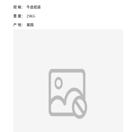
规 格：
牛皮纸袋
重 量：
25KG
产 地：
美国