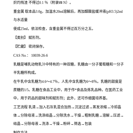
炽灼残渣 不得过0.1 ％（附录Ⅷ N）。
重金属 取本品3.0g，加温水20ml溶解后，再加醋酸盐缓冲液(pH3.5)2ml
与水适量
使成25ml，依法检查，含重金属不得过百万分之五。
【类别】 赋形剂。
【贮藏】 密闭保存。
CAS No.： 10039-26-6
乳糖是哺乳动物乳汁中特有的一种双糖，乳糖由一分子葡萄糖和一分子
半乳糖所构成。
在牛乳中含乳糖为4.6～4.7％，人乳中含乳糖为6～8％。乳糖的甜度是
蔗糖的1/5。乳糖在食品工业中，用于作*食品及炼乳品种。在医药工业
中，用于药品的甜味剂和赋形剂；此外，还可作细菌培养基。
工艺流程 乳清→加入石灰乳混合加热→沉淀过滤→蒸发浓缩→冷却晶
体→分除母液→洗涤结晶→分除洗水→干燥→粗制乳糖→溶解→压滤→
结晶→分除母液→洗涤→干燥→粉碎→筛选→包装
制作方法