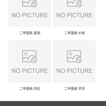
二甲基砜 直销
二甲基砜 价格
二甲基砜 供应
二甲基砜 供货