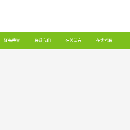
证书荣誉
联系我们
在线留言
在线招聘