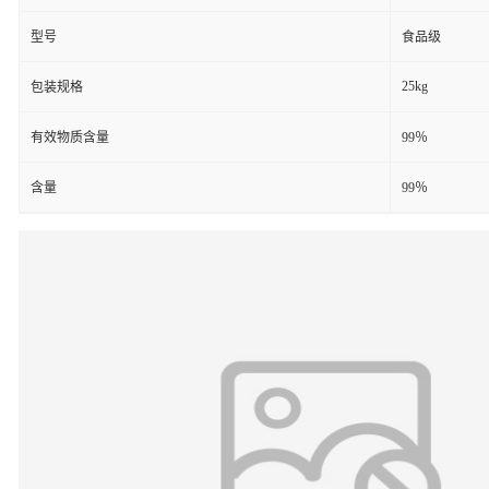
型号
食品级
25kg
包装规格
有效物质含量
99％
含量
99％