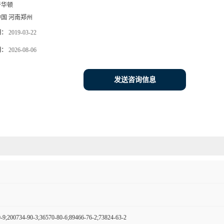
奇华顿
中国 河南郑州
期：
2019-03-22
期：
2026-08-06
发送咨询信息
0-9;200734-90-3;36570-80-6;89466-76-2;73824-63-2