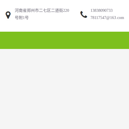
河南省郑州市二七区二道街220
13838090733
号附1号
78117547@163.com