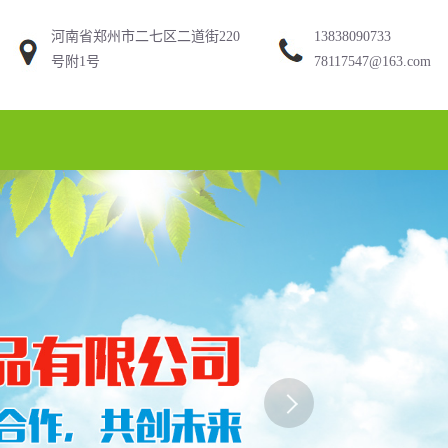
河南省郑州市二七区二道街220
13838090733
号附1号
78117547@163.com