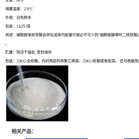
含量：98%
储藏温度：2-8°C
外观：白色粉末
包装：1公斤/袋
用途：烟酰胺单核苷酸会转化成体内能量代谢必不可少的“烟酰胺腺嘌呤二核苷酸(
。
贮藏：阴凉干燥处, 密封保存
包装：25KG/全纸桶，内衬两层药用聚乙烯袋；25KG/纸箱或者纸袋。 还可根据
相关产品：