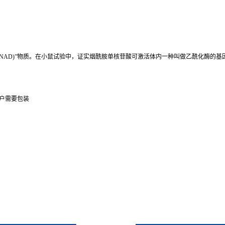
NAD)”物质。在小鼠试验中，证实烟酰胺单核苷酸可激活体内一种叫做乙酰化酶的基因
用户需要包装