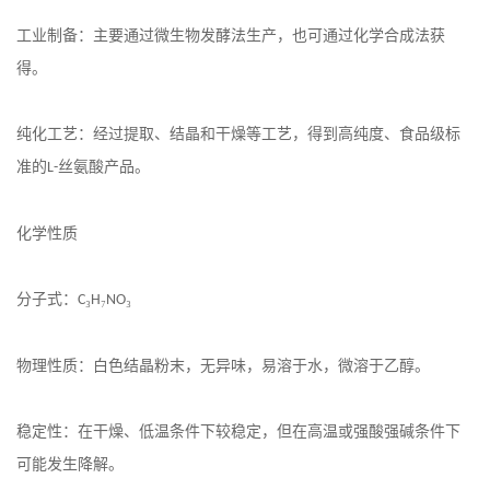
工业制备：主要通过微生物发酵法生产，也可通过化学合成法获
得。
纯化工艺：经过提取、结晶和干燥等工艺，得到高纯度、食品级标
准的
丝氨酸产品。
L-
化学性质
分子式：
₃
₇
₃
C
H
NO
物理性质：白色结晶粉末，无异味，易溶于水，微溶于乙醇。
稳定性：在干燥、低温条件下较稳定，但在高温或强酸强碱条件下
可能发生降解。