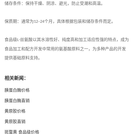
储存条件：保持干燥、阴凉、避光，防止受潮和高温。
保质期：通常为
–
个月，具体根据包装和储存条件而定。
12
24
食品级
丝氨酸以其水溶性好、纯度高和加工适应性强的特点，成为
L-
食品加工和配方开发中常用的氨基酸原料之一，为多种产品的开发
提供基础原料支持。
相关新闻：
胰蛋白酶价格
胰蛋白酶直销
黄原胶价格
黄原胶直销
斑蝥黄 食品级价格