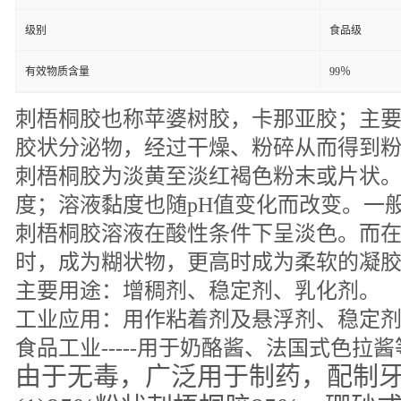
级别
食品级
有效物质含量
99％
刺梧桐胶也称苹婆树胶，卡那亚胶；主
胶状分泌物，经过干燥、粉碎从而得到
刺梧桐胶为淡黄至淡红褐色粉末或片状
度；溶液黏度也随pH值变化而改变。一
刺梧桐胶溶液在酸性条件下呈淡色。而在
时，成为糊状物，更高时成为柔软的凝
主要用途：增稠剂、稳定剂、乳化剂。
工业应用：用作粘着剂及悬浮剂、稳定
食品工业
-----用于奶酪酱、法国式色拉
由于无毒，广泛用于制药，配制