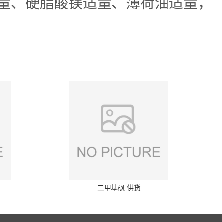
0目)适量、硬脂酸镁适量、薄荷油适量，
二甲基砜 供货