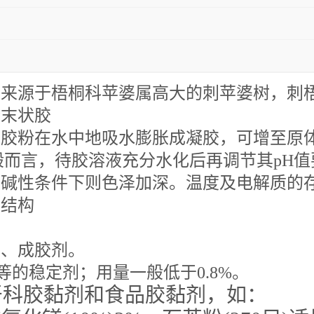
要来源于梧桐科苹婆属高大的刺苹婆树，刺
粉末状胶
。胶粉在水中地吸水膨胀成凝胶，可增至原
般而言，待胶溶液充分水化后再调节其pH
碱性条件下则色泽加深。温度及电解质的存
胶结构
剂、成胶剂。
酱等的稳定剂；用量一般低于0.8%。
牙科胶黏剂和食品胶黏剂，如：