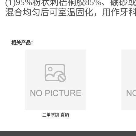
(1)95%粉状刺梧桐胶85%、硼砂
混合均匀后可室温固化，用作牙
相关产品：
二甲基砜 直销