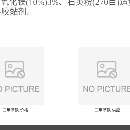
或氧化镁(10%)3%、石英粉(27
科胶黏剂。
二甲基砜 价格
二甲基砜 供应