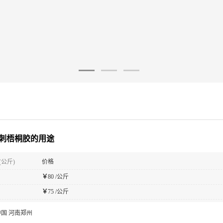
刺梧桐胶的用途
(公斤)
价格
￥
80 /公斤
￥
75 /公斤
中国 河南郑州