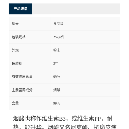
产品详请
型号
食品级
包装规格
25kg/件
外观
粉末
保质期
2年
有效物质含量
99％
主要营养成分
烟酸
含量
99％
烟酸也称作维生素B3，或维生素PP，耐
热，能升华。烟酸又名尼克酸、抗癞皮病