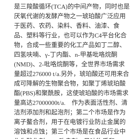
是三羧酸循环(TCA)的中间产物，同时也是
厌氧代谢的发酵产物之一琥珀酸广泛应用
于医药、农药、染料、香料、油漆、食
品、塑料等行业，也可以作为C4平台化合
物，合成一些重要的化工产品如丁二醇、
四氢呋喃、γ-丁内酯、n-甲基吡咯烷酮
(NMD)、2-吡咯烷酮等，全世界市场需求
量超过276000 t/a.另外，琥珀酸还可用来合
成可降解的生物聚合物，如聚丁烯琥珀酸
酯(PBS)和聚酰胺，这使琥珀酸的市场需求
量高达27000000t/a. 作为表面活性剂、清
洁剂添加剂和起泡剂；第二个市场是作为
离子鳌合剂，用于在电镀行业防止金属的
溶蚀和点蚀；第三个市场是在食品行业中