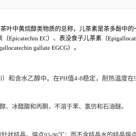
，是茶叶中黄烷醇类物质的总称，儿茶素是茶多酚中的
echin EC）、表没食子儿茶素（Epigallocatec
atechin gallate EGCG）。
）和含水乙醇中。在PH值4-8稳定，耐热温度在
醇、冰醋酸和丙酮，不溶于苯、氯仿和石油醚。
。熔点93-96℃；而不含结晶水的结晶熔点175-1