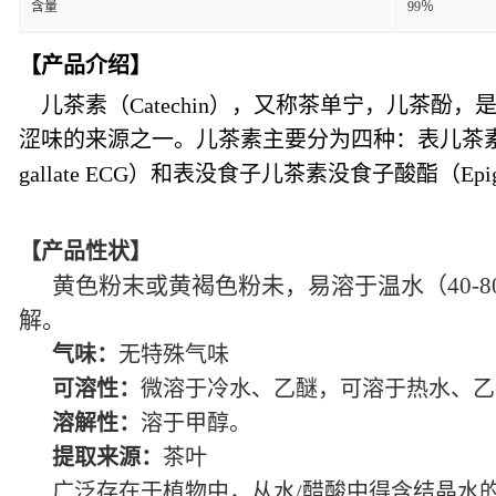
含量
99％
【产品介绍】
儿茶素（Catechin），又称茶单宁，儿茶酚
涩味的来源之一。儿茶素主要分为四种：表儿茶素（Epicat
gallate ECG）和表没食子儿茶素没食子酸酯（Epigalloc
【产品性状】
黄色粉末或黄褐色粉未，易溶于温水（40-80
解。
气味：
无特殊气味
可溶性：
微溶于冷水、乙醚，可溶于热水、乙
溶解性：
溶于甲醇。
提取来源：
茶叶
广泛存在于植物中，从水/醋酸中得含结晶水的针状结晶