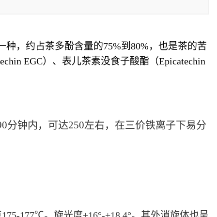
一种，约占茶多酚含量的75%到80%，也是茶的苦
hin EGC）、表儿茶素没食子酸酯（Epicatechin
90分钟内，可达250左右，在三价铁离子下易分
77℃。旋光度+16°-+18.4°。其外消旋体也呈