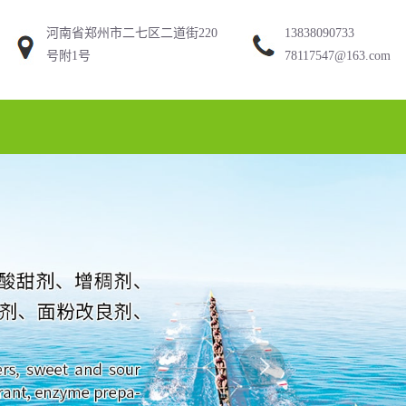
河南省郑州市二七区二道街220
13838090733
号附1号
78117547@163.com