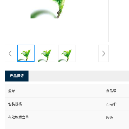
产品详请
型号
食品级
包装规格
25kg/件
有效物质含量
99％