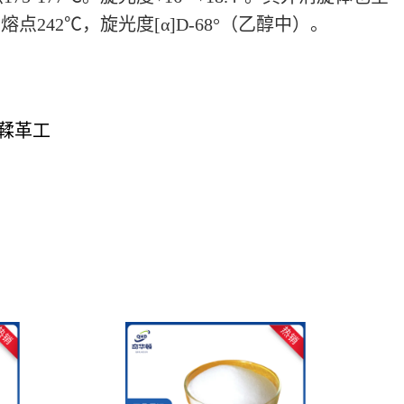
点242℃，旋光度[α]D-68°（乙醇中）。
鞣革工