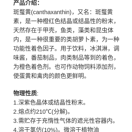
产品介绍：
斑蝥黄
(canthaxanthin)
，又名：斑蝥黄
素，是一种橙红色结晶或结晶性的粉末，
天然存在于甲壳，鱼类，藻类和昆虫体
内，是一种很重要的类胡萝卜素，为一种
功能性着色因子。用于饮料，冰淇淋，调
味酱，番茄制品，肉类制品等到的着色，
为橙色着色剂。也可作动物饲料添加剂，
使蛋黄和禽肉的颜色更鲜明。
物理性质
:
1.
深紫色晶体或结晶性粉末。
2.
熔点约
210℃(
分解
)
。
3.
需贮存于充惰性气体的遮光性容器内。
4.
溶于氯仿
(10%)
。微溶于植物油