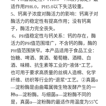
适作用PH6.0，PH5.0以下失活较重。
5、钙离子浓度对酶活力的影响：钙离子对
酶活力的稳定性有提高作用；没有钙离
子，酶活力完全丧失。
6、PH值稳定性与钙关系：钙的存在，酶
活力的PH值范围增广，不含钙的酶，酶的
PH值范围狭窄。本产品适用于食品工业：
饴糖、啤酒、黄酒、葡萄糖、酒精、白
酒、味精、抗生素等工业的“液体”工艺，
也可用于要求高质量的丝绸人造棉、化学
纤维、纺织等行业的“退浆”工艺。②真菌α
—淀粉酶是由曲霉属微生物发酵产生的一
种α—淀粉酶。与细菌α—淀粉酶不同的
是，真菌α—淀粉酶的最适作用温度为55℃