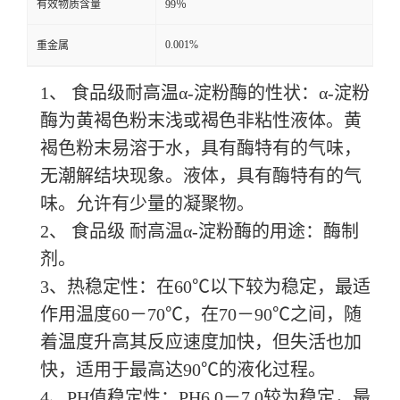
有效物质含量
99％
0.001%
重金属
1、
食品级耐高温
α-淀粉酶的性状：α-淀粉
酶为黄褐色粉末浅或褐色非粘性液体。黄
褐色粉末易溶于水，具有酶特有的气味，
无潮解结块现象。液体，具有酶特有的气
味。允许有少量的凝聚物。
2、
食品级
耐高温
α-淀粉酶的用途：酶制
剂。
3、热稳定性：在60℃以下较为稳定，最适
作用温度60－70℃，在70－90℃之间，随
着温度升高其反应速度加快，但失活也加
快，适用于最高达90℃的液化过程。
4、PH值稳定性：PH6.0－7.0较为稳定，最