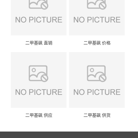
二甲基砜 直销
二甲基砜 价格
二甲基砜 供应
二甲基砜 供货