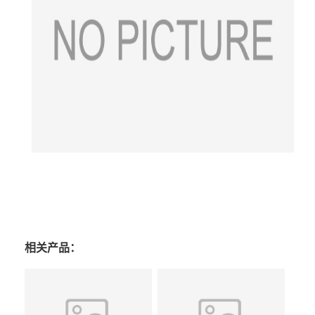
相关产品：