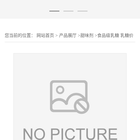
您当前的位置：
网站首页
>
产品展厅
>
甜味剂
>
食品级乳糖 乳糖价
格