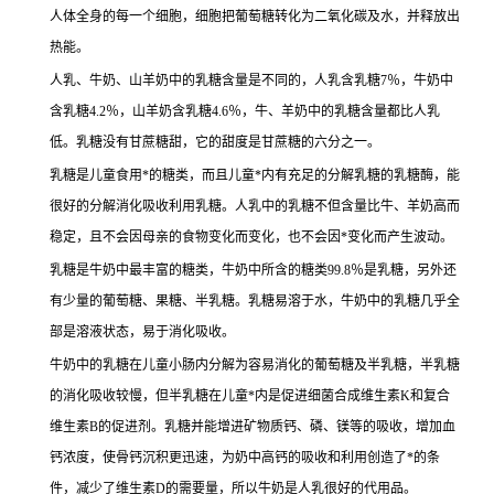
人体全身的每一个细胞，细胞把葡萄糖转化为二氧化碳及水，并释放出
热能。
人乳、牛奶、山羊奶中的乳糖含量是不同的，人乳含乳糖7％，牛奶中
含乳糖4.2％，山羊奶含乳糖4.6％，牛、羊奶中的乳糖含量都比人乳
低。乳糖没有甘蔗糖甜，它的甜度是甘蔗糖的六分之一。
乳糖是儿童食用*的糖类，而且儿童*内有充足的分解乳糖的乳糖酶，能
很好的分解消化吸收利用乳糖。人乳中的乳糖不但含量比牛、羊奶高而
稳定，且不会因母亲的食物变化而变化，也不会因*变化而产生波动。
乳糖是牛奶中最丰富的糖类，牛奶中所含的糖类99.8％是乳糖，另外还
有少量的葡萄糖、果糖、半乳糖。乳糖易溶于水，牛奶中的乳糖几乎全
部是溶液状态，易于消化吸收。
牛奶中的乳糖在儿童小肠内分解为容易消化的葡萄糖及半乳糖，半乳糖
的消化吸收较慢，但半乳糖在儿童*内是促进细菌合成维生素K和复合
维生素B的促进剂。乳糖并能增进矿物质钙、磷、镁等的吸收，增加血
钙浓度，使骨钙沉积更迅速，为奶中高钙的吸收和利用创造了*的条
件，减少了维生素D的需要量，所以牛奶是人乳很好的代用品。