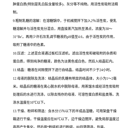
肿蛋白质(特别是乳白朊含量较多)、灰分等不纯物。用活性炭吸附法精
制。
9.粗制乳糖的溶解：在溶糖锅中，于机械搅拌下加入2％活性炭，使乳
糖溶解并与活性炭充分混合，用直接蒸汽加热至沸点，浓度为30～
31°Be′。再用少许石灰乳调节糖液的pH值至4.6，由于活性炭的作用，
吸附了糖液中的色素。
10.压滤：上述混合液通过板杠压滤机，滤出活性炭和被吸附的杂质和
蛋白质，得到纯净的糖液，颜色为淡黄色或白色，然后入结晶缸内。
11.结晶：糖液在间隙搅拌下进行自结晶，结晶时间不少于24小时。
12.母液的脱除及洗涤：结晶后的乳糖有明显的结晶体，大小为1～2毫
米。结晶后的糖液在离心脱水机中脱除母液，用蒸馏水或经活性炭吸附
处理后的水进行洗涤，以除去残存的母液、可溶性蛋白质和盐类等。洗
涤水温度在10℃以下。
13.干燥、粉碎和筛选：含水分15％以下的半成品湿糖，可用架盘干燥
箱进行干燥，干燥温度应在80℃以下，边干燥边搅拌，避免局部温度过
高而产生焦化。然后用*粉碎机进行粉碎，80目筛筛选，包装。