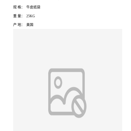
规 格：
牛皮纸袋
重 量：
25KG
产 地：
美国