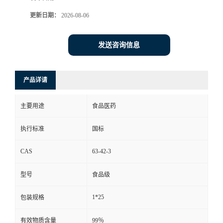
更新日期：
2026-08-06
发送咨询信息
产品详请
主要用途
食品医药
执行标准
国标
CAS
63-42-3
型号
食品级
1*25
包装规格
有效物质含量
99％