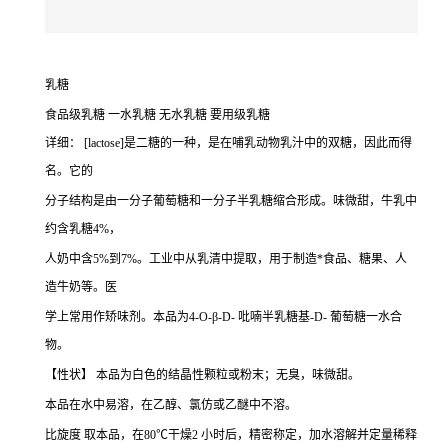
乳糖
食品级乳糖 一水乳糖 无水乳糖 要用级乳糖
详细：
[lactose]是二糖的一种，是在哺乳动物乳汁中的双糖，因此而得
名。它的
分子结构是由一分子葡萄糖和一分子半乳糖缩合形成。味微甜，牛乳中
约含乳糖4%，
人奶中含5%到7%。工业中从乳清中提取，用于制造*食品、糖果、人
造牛奶等。医
学上常用作矫味剂。本品为4-O-β-D- 吡喃半乳糖基-D- 葡萄糖一水合
物。
【性状】 本品为白色的结晶性颗粒或粉末；无臭，味微甜。
本品在水中易溶，在乙醇、氯仿或乙醚中不溶。
比旋度 取本品，在80℃干燥2 小时后，精密称定，加水溶解并定量稀释