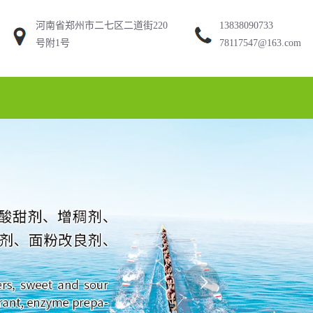
河南省郑州市二七区二道街220
13838090733
号附1号
78117547@163.com