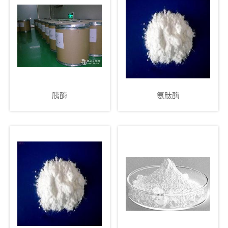
胰酶
氨肽酶