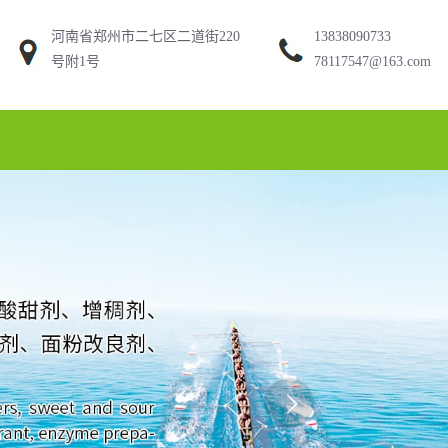
河南省郑州市二七区二道街220
13838090733
号附1号
78117547@163.com