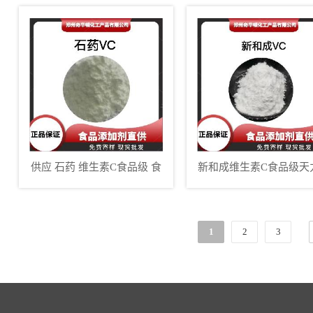
供应 石药 维生素C食品级 食
新和成维生素C食品级天
用vc粉末 L-抗坏血酸 营养强
药L-抗坏血酸高含量VC
化增补剂
1
2
3