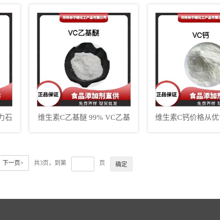
剂添加剂
剂
力石
维生素C乙基醚 99% VC乙基
维生素C钙价格从优
原粉
醚 现货供应
生素VC钙 现货批
坏血酸钙
下一页>
共3页，到第
页