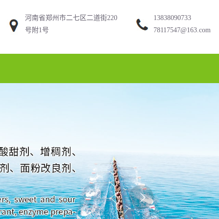
河南省郑州市二七区二道街220
13838090733
号附1号
78117547@163.com