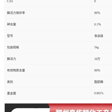
CAS
0
酶活力保存率
99％
砷含量
0.1％
型号
食品级
1kg
包装规格
酶活力
10万
有效物质含量
99％
类别
脂肪酶
0.001%
重金属