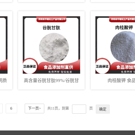
剂
养基用
明质
高含量谷胱甘肽99%/谷胱甘
肉桂酸钾 食
肽原料粉
6
下一页>
共11页，到第
页