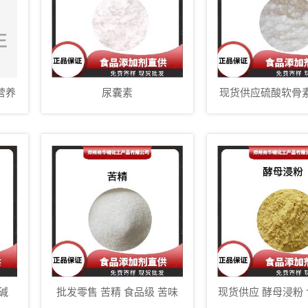
 营养
尿囊素
现货供应硫酸软骨素
乳化剂硫酸软
碱
批发零售 苦精 食品级 苦味
现货供应 酵母浸粉