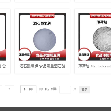
营养强化剂 添加剂
酸 食品级氨
 营
酒石酸氢钾 食品级重酒石酸
薄荷脑 Mentholcrys
钾
薄荷冰 含量9
7
下一页>
共11页，到第
页