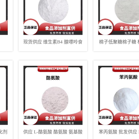
现货供应 维生素B4 腺嘌呤食
棉子低聚糖棉子糖 
品级 营养强化剂 量大从优
物
化剂
供应 L-酪氨酸 酪氨酸 氨基酸
苯丙氨酸 批发供应 