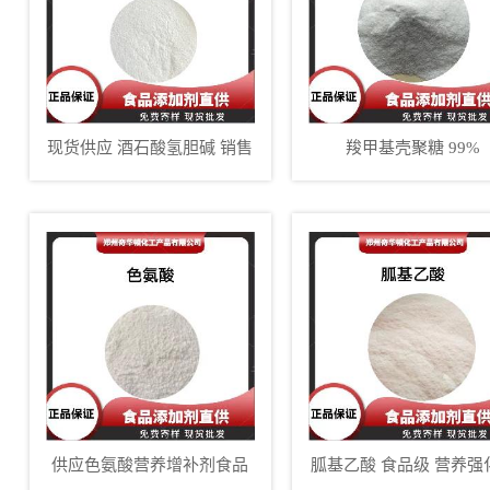
现货供应 酒石酸氢胆碱 销售
羧甲基壳聚糖 99%
酒石酸氢胆碱 批发零售
供应色氨酸营养增补剂食品
胍基乙酸 食品级 营养强