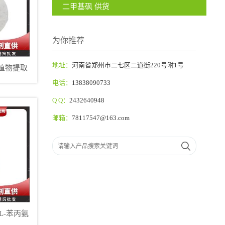
二甲基砜 供货
为你推荐
地址：
河南省郑州市二七区二道街220号附1号
植物提取
电话：
13838090733
Q Q：
2432640948
邮箱：
78117547@163.com
L-苯丙氨