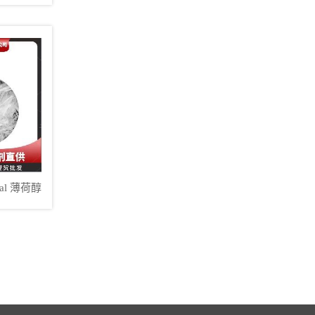
基酸
tal 薄荷醇
9%