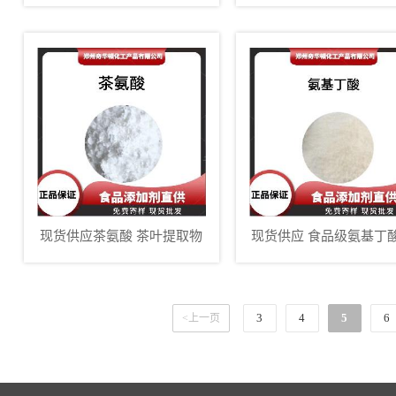
级抗氧化99%高含量L-色氨
酸
现货供应茶氨酸 茶叶提取物
现货供应 食品级氨基丁酸
系列 含量99%
养强化剂
3
4
5
6
<上一页