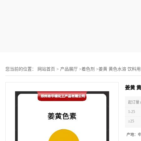
您当前的位置：
网站首页
>
产品展厅
>
着色剂
>
姜黄 黄色水溶 饮料用
姜黄 
起订量 
1-25
≥25
产地：