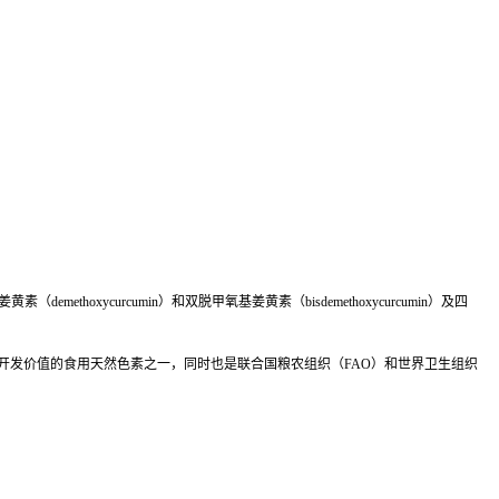
oxycurcumin）和双脱甲氧基姜黄素（bisdemethoxycurcumin）及四
开发价值的食用天然色素之一，同时也是联合国粮农组织（FAO）和世界卫生组织