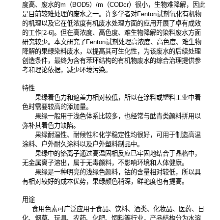
度高、废水的m（BOD5）/m（CODcr）很小，生物难降解，因此
是目前较难处理的废水之一。许多学者对Fenton试剂氧化有机物
的机理以及它在低浓度有机废水处理方面的应用开展了卓有成效
的工作[2-6]。但在高浓度、高色度、难生物降解的染料废水方面
研究较少。本文研究了Fenton试剂处理高浓度、高色度、难生物
降解的果绿染料废水，以提高其可生化性，为该废水的后续处理
创造条件，最终为含有苯环结构的
有机物
废水的综合治理提供参
考和理论依据，减少
环境污染
。
特性
果绿着色力和遮盖力相对较低，所以在涂料或塑料工业中着
色时需要较高的添加量。
果绿一般用于浅色体系比较多，也经常与酞青类颜料拼用以
弥补其着色力缺陷。
果绿耐温性、耐候性和化学稳定性均很好，可用于制造高温
涂料、户外耐久涂料以及户外塑料制品中。
果绿中的铬离子通过高温固相反应已牢固地结合于晶格中，
无金属离子溶出，属于无毒颜料，不影响环境和人体健康。
果绿是一种明亮的浅绿色颜料，钴的含量相对较低，所以具
有相对较好的成本优势，果绿颜色稍深，鲜艳度也有提高。
用途
食用色素可广泛应用于食品、饮料、酒类、化妆品、医药、日
化、烟草、玩具、农药、化肥、饲料等行业，产品结构分为水溶