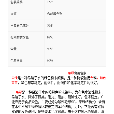
1*25
包装规格
来源
合成着色剂
主要着色成分
其他
有效物质含量
99％
含量
99％
色素含量
99％
果绿
食用色素
是一种易溶于水的绿色粉末颜料，是一种陶瓷釉用
料
果绿
色
，颜色
，呈色非常稳定，耐温性，耐候性和化学稳定性均很好。
亮丽
是一种易溶于水的暗绿色粉末
染料
，为有色水溶性粉末，
果绿
易溶于水、微溶于醇类。耐光、耐热、耐碱性好，色泽稳定。广
泛应用于
食品
染色
，主要成分为
酸性
艳绿SF。果绿结构式中含有
在水中不易生物降解比较稳定的苯环结构；另外，它还含有碳氮
双键的发色基团，使得废水色度很高。由于这种废水色度高、浓