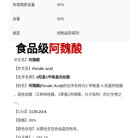
有效物质含量
99％
含量
99％
类型
肉制品防腐剂
食品级
阿魏酸
中文名】
阿魏酸
【外文名】
Ferulic acid
【化学名称】
4羟基3甲氧基肉桂酸
【别名】
阿魏酸(Ferulic Acid)
的化学名称为3-甲氧基-4-羟基肉桂酸
，是桂皮酸（又称肉桂酸，3苯基2丙烯酸，分子结构）的衍生物之
一。
【CAS】
1135-24-6
【规格】99%
【颜色状态】淡黄色至百色结晶性粉末。
【分子量】：194.19