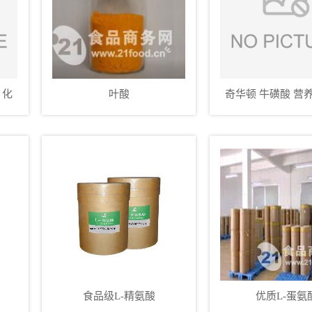
 化
叶酸
奇华顿 牛磺酸 营
量
级
食品级L-精氨酸
优质L-蛋氨