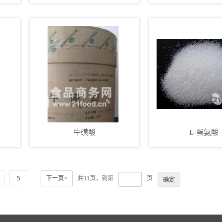
牛磺酸
L-蛋氨酸
5
下一页>
共11页，到第
页